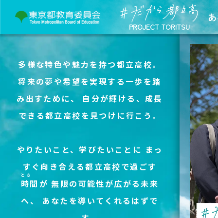
あ
PROJECT TORITSU
多様な特色や魅力を持つ都立高校。
将来の夢や希望を実現する一歩を踏
み出すために、
自分が輝ける、成長
できる都立高校を見つけに行こう。
やりたいこと、学びたいことに
まっ
すぐ向き合える都立高校で過ごす
とき
時間
が
無限の可能性が広がる未来
へ、
あなたを導いてくれるはずで
す。