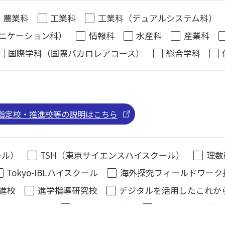
全
農業科
工業科
工業科（デュアルシステム科）
定
ニケーション科）
情報科
水産科
産業科
定
国際学科（国際バカロレアコース）
総合学科
定
チ
エ
指定校・推進校等の説明はこちら
在
ール）
TSH（東京サイエンスハイスクール）
理数
Tokyo-IBLハイスクール
海外探究フィールドワーク
制服ま
服から
進校
進学指導研究校
デジタルを活用したこれか
スタイル研究校
学力向上研究校
エンジョイスポー