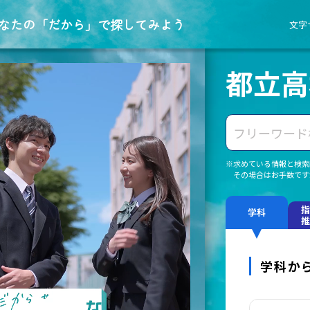
なたの「だから」で探してみよう
文字
都立高
※求めている情報と検索
その場合はお手数です
指
学科
推
学科か