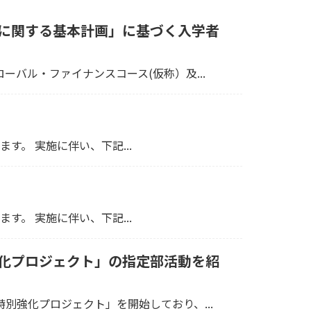
す
の説明はこちら
に関する基本計画」に基づく入学者
SH（スーパーサイエンスハイスクール）
バル・ファイナンスコース(仮称）及...
SH（東京サイエンスハイスクール）
数研究校
 (Scientific Inquiry Program)
す。 実施に伴い、下記...
kyo-IBLハイスクール
外探究フィールドワーク指定校
学指導重点校
進学指導特別推進校
す。 実施に伴い、下記...
学指導推進校
進学指導研究校
ジタルを活用したこれからの学びパイロ
化プロジェクト」の指定部活動を紹
ト校
Xハイスクール
強化プロジェクト」を開始しており、...