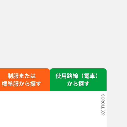
動植物・自然系
食品・家政系
理科・数学系
地理・歴史・文化系
語学・国際系
ビジネス・学習・社会系
福祉・ボランティア系
その他文化部
制服または
使用路線（電車）
標準服から探す
から探す
SCROLL
タイプの
多様なタイプの学校
ら探す
の説明はこちら