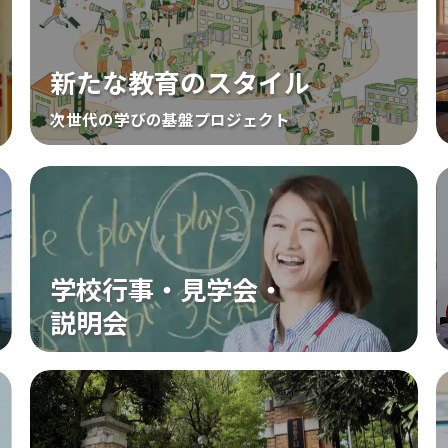
「
校
ダ
新たな教育のスタイル
日
次世代の学びの基盤プロジェクト
盛んな
から探
運動系
学校行事・見学会・
説明会