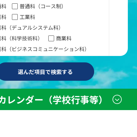
通科
普通科（コース制）
業科
工業科
業科（デュアルシステム科）
業科（科学技術科）
商業科
業科（ビジネスコミュニケーション科）
報科
水産科
産業科
家庭科
祉科
理数科
芸術科
体育科
選んだ項目で検索する
際学科
際学科（国際バカロレアコース）
カレンダー
（学校行事等）
合学科
併合科
・推進校等
指定校・推進校等