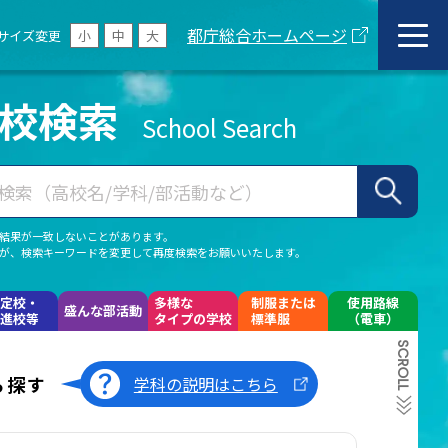
都庁総合ホームページ
サイズ変更
小
中
大
校検索
School Search
結果が一致しないことがあります。
が、検索キーワードを変更して再度検索をお願いいたします。
定校・
多様な
制服または
使用路線
盛んな部活動
進校等
タイプの学校
標準服
（電車）
SCROLL
ら探す
学科の説明はこちら