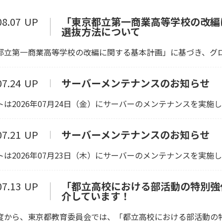
から探
08.07
UP
「東京都立第一商業高等学校の改編
選抜方法について​
S
都立第一商業高等学校の改編に関する基本計画」に基づき、グロー
T
理
07.24
UP
サーバーメンテナンスのお知らせ
SIP
は2026年07月24日（金）にサーバーのメンテナンスを実施しま
To
海
07.21
UP
サーバーメンテナンスのお知らせ
進
は2026年07月23日（木）にサーバーのメンテナンスを実施しま
進
デ
07.13
UP
「都立高校における部活動の特別強
ッ
介しています！ ​
D
から、東京都教育委員会では、「都立高校における部活動の特別