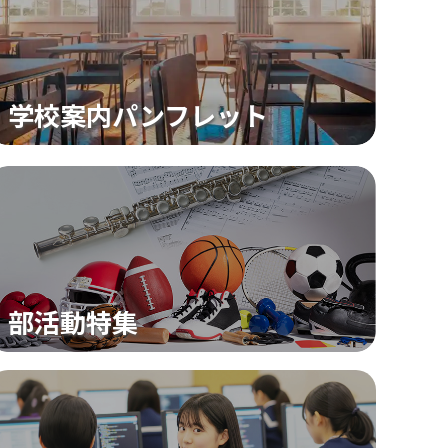
AIを活用した英語教育の充実事業」実施
イバーシティ推進校
本語指導推進校
チームメディカル
学校案内パンフレット
部活動
す
部活動特集
球技
武道・格闘技系
体操・ダンス・チア
陸上・自転車