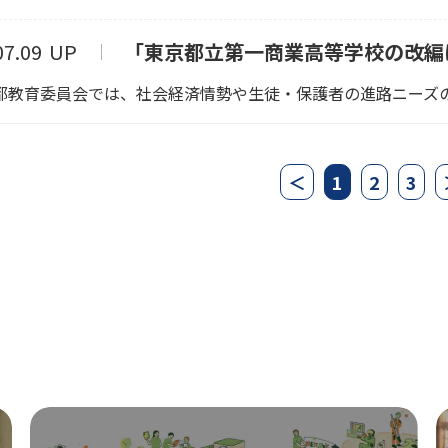
新
学
07.09
UP
「東京都立第一商業高等学校の改編
エ
教育委員会では、社会経済情勢や生徒・保護者の進路ニーズの変
生
体
＜
1
2
3
ス
TOK
Tec
ビ
GE-
Edu
海
GE-
Edu
Edu