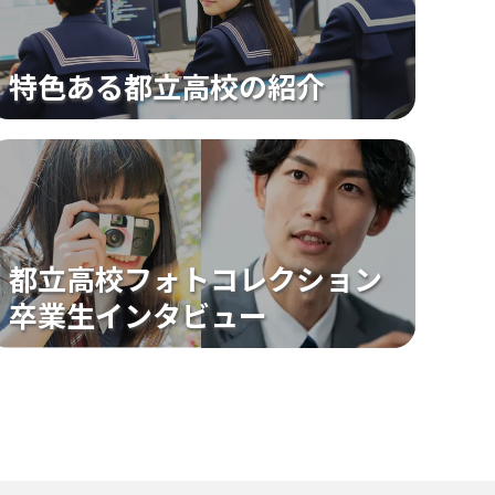
登山、山岳
水泳・水上競技
特色ある都立高校の紹介
その他運動部
都立高校フォトコレクション
音楽・声楽系
卒業生インタビュー
美術・芸術・芸能・文学
囲碁・将棋・伝統文化系(音楽系除く)
パソコン・通信・映像・メディア系
ものづくり系
アニメ・マンガ・エンターテイメント系