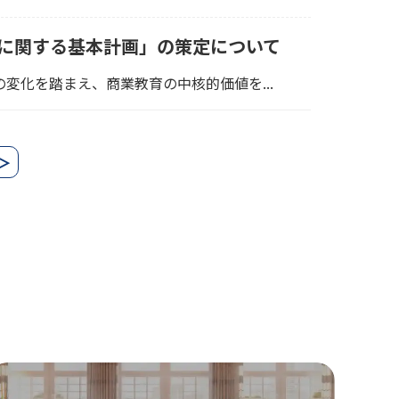
たな教育のスタイル研究校
力向上研究校
に関する基本計画」の策定について
ンジョイスポーツプロジェクト指定校
化を踏まえ、商業教育の中核的価値を...
涯の健康に関する理解促進事業実施校
育健康教育推進校
＞
キルアップ推進校
YO P-TECH (Pathways in
hnology Early Colleage High Schools)
ジネス人材育成推進校
NET20（Tokyo Metropolitan Global
cation Network School Premier 20）
外学校間交流推進校
NET EE（Tokyo Metropolitan Global
cation Network School for English
cation）