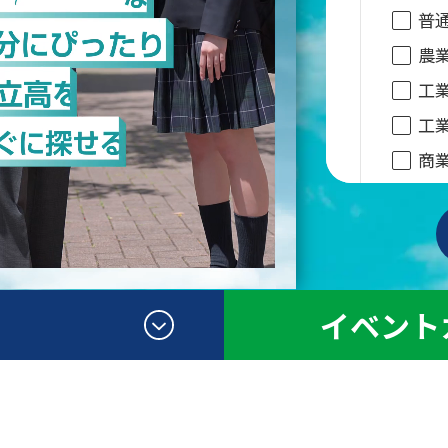
普
農
工
工
商
情
福
国
国
イベント
総
指定校