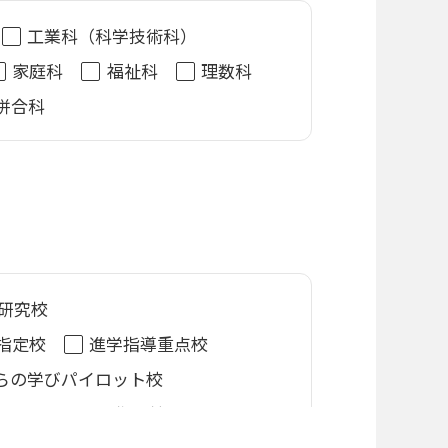
日制（学年制）
全日制（単位制）
工業科（科学技術科）
時制（学年制・夜間）
家庭科
福祉科
理数科
時制（単位制・昼夜間）
併合科
時制（単位制・夜間）
通信制
ャレンジスクール
ンカレッジスクール
京外国人生徒対象入試実施校
研究校
指定校
進学指導重点校
たは標準
各校の制服一覧はこちら
探す
らの学びパイロット校
全日制​
定時制・通信制
ツプロジェクト指定校