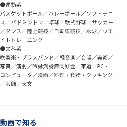
●運動系
バスケットボール／バレーボール／ソフトテニ
ス／バドミントン／卓球／軟式野球／サッカー
／ダンス／陸上競技／自転車競技／水泳／ウエ
イトトレーニング
●文科系
吹奏楽・ブラスバンド／軽音楽／合唱／美術／
写真／演劇／吟詠剣詩舞同好会／華道／PC・
コンピュータ／漫画／料理・食物・クッキング
／服飾／天文
動画で知る