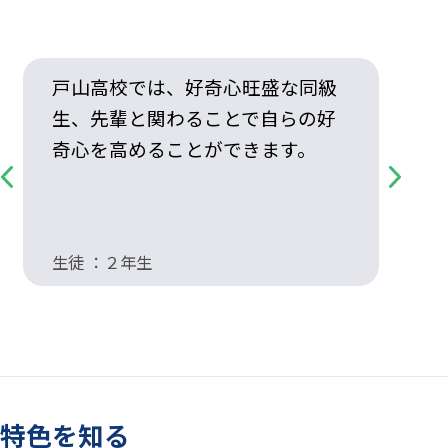
戸山高校では、好奇心旺盛な同級
生、先輩と関わることで自らの好
奇心を高めることができます。
Previous
Next
生徒 ：２年生
生
特色を知る