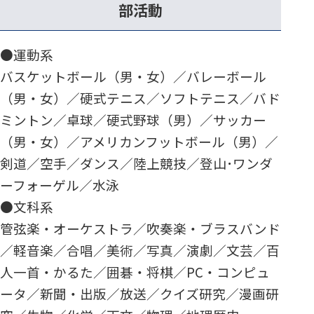
部活動
●運動系
バスケットボール（男・女）／バレーボール
（男・女）／硬式テニス／ソフトテニス／バド
ミントン／卓球／硬式野球（男）／サッカー
（男・女）／アメリカンフットボール（男）／
剣道／空手／ダンス／陸上競技／登山･ワンダ
ーフォーゲル／水泳
●文科系
管弦楽・オーケストラ／吹奏楽・ブラスバンド
／軽音楽／合唱／美術／写真／演劇／文芸／百
人一首・かるた／囲碁・将棋／PC・コンピュ
ータ／新聞・出版／放送／クイズ研究／漫画研