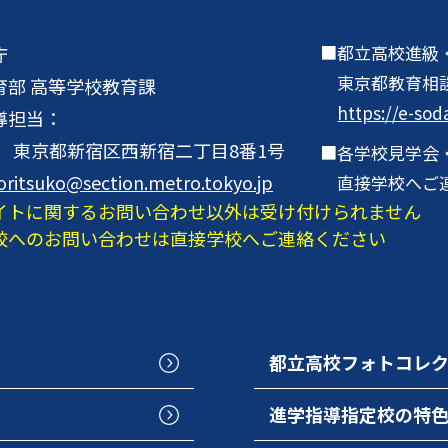
都立高校進級
庁
東京都教育相
育部 高等学校教育課
https://e-sod
導担当：
001 東京都新宿区西新宿二丁目8番1号
各学校見学会
oritsuko@section.metro.tokyo.jp
直接学校へご
イトに関するお問い合わせ以外は受け付けられません
校へのお問い合わせは直接学校へご連絡ください
都立高校フォトコレ
進学指導指定校の特