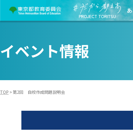
あ
PROJECT TORITSU
イベント情報
TOP
>
第2回 自校作成問題説明会