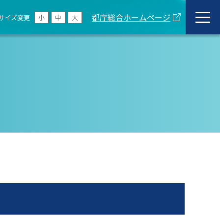
都庁総合ホームページ
サイズ変更
小
中
大