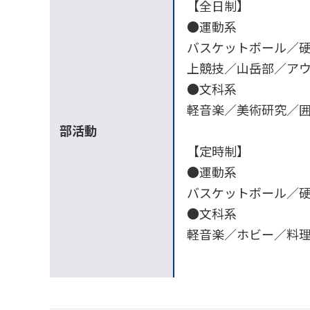
【全日制】
●運動系
バスケットボール／
上競技／山岳部／ア
●文科系
軽音楽／美術研究／囲
部活動
【定時制】
●運動系
バスケットボール／
●文科系
軽音楽／ホビー／料