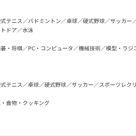
硬式テニス／バドミントン／卓球／硬式野球／サッカー
ウトドア／水泳
碁・将棋／PC・コンピュータ／機械技術／模型・ラジ
硬式テニス／卓球／硬式野球／サッカー／スポーツレク
理・食物・クッキング