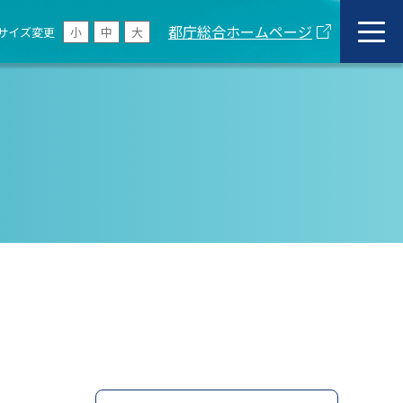
都庁総合ホームページ
サイズ変更
小
中
大