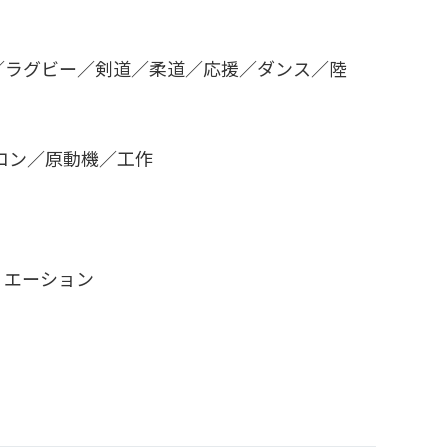
／ラグビー／剣道／柔道／応援／ダンス／陸
コン／原動機／工作
リエーション