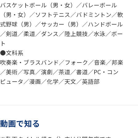
バスケットボール（男・女）／バレーボール
（男・女）／ソフトテニス／バドミントン／軟
式野球（男）／サッカー（男）／ハンドボール
／剣道／柔道／ダンス／陸上競技／水泳／ボー
ト
●文科系
吹奏楽・ブラスバンド／フォーク／音楽／邦楽
／美術／写真／演劇／茶道／書道／PC・コン
ピュータ／漫画／化学／天文／英語部
動画で知る