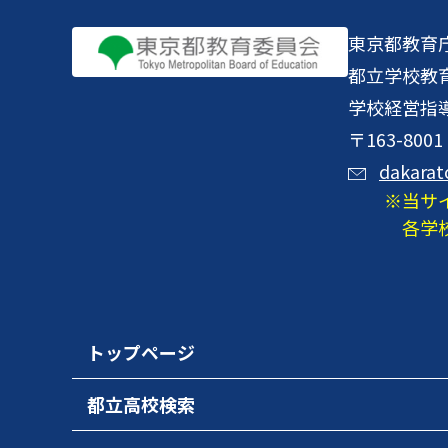
東京都教育
都立学校教
学校経営指
〒163-8
dakarat
当サ
各学
トップページ
都立高校検索