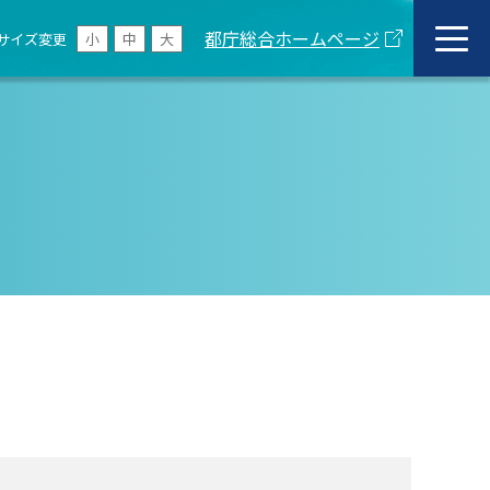
都庁総合ホームページ
サイズ変更
小
中
大