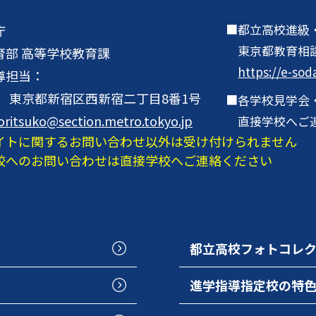
都立高校進級
庁
東京都教育相
育部 高等学校教育課
https://e-sod
導担当：
001 東京都新宿区西新宿二丁目8番1号
各学校見学会
oritsuko@section.metro.tokyo.jp
直接学校へご
イトに関するお問い合わせ以外は受け付けられません
校へのお問い合わせは直接学校へご連絡ください
都立高校フォトコレ
進学指導指定校の特