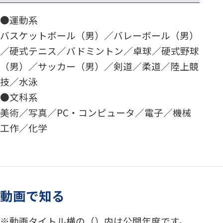
●運動系
バスケットボール（男）／バレーボール（男）
／硬式テニス／バドミントン／卓球／硬式野球
（男）／サッカー（男）／剣道／柔道／陸上競
技／水泳
●文科系
美術／写真／PC・コンピュータ／電子／機械
工作／化学
動画で知る
動画タイトル横の（）内は公開年度です。