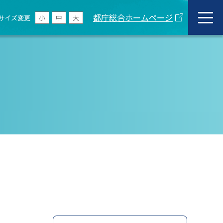
都庁総合ホームページ
サイズ変更
小
中
大