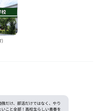
7）
勉強だけ、部活だけではなく、やり
英語の放課後
たいこと全部！高校生らしい青春を
す。「１」か