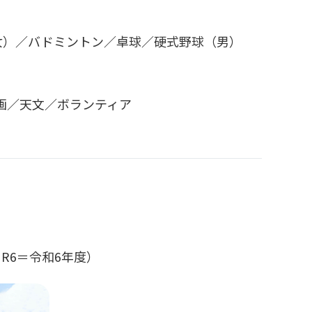
女）／バドミントン／卓球／硬式野球（男）
画／天文／ボランティア
R6＝令和6年度）