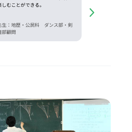
楽しむことができる。
する舞台は整っ
Next
先生：地歴・公民科 ダンス部・剣
先生：英語科
道部顧問
顧問