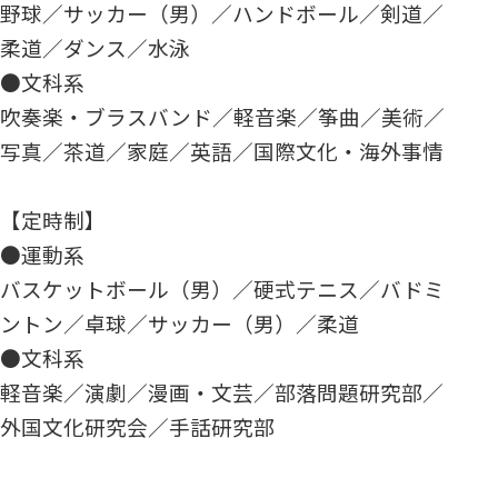
野球／サッカー（男）／ハンドボール／剣道／
柔道／ダンス／水泳
●文科系
吹奏楽・ブラスバンド／軽音楽／筝曲／美術／
写真／茶道／家庭／英語／国際文化・海外事情
【定時制】
●運動系
バスケットボール（男）／硬式テニス／バドミ
ントン／卓球／サッカー（男）／柔道
●文科系
軽音楽／演劇／漫画・文芸／部落問題研究部／
外国文化研究会／手話研究部