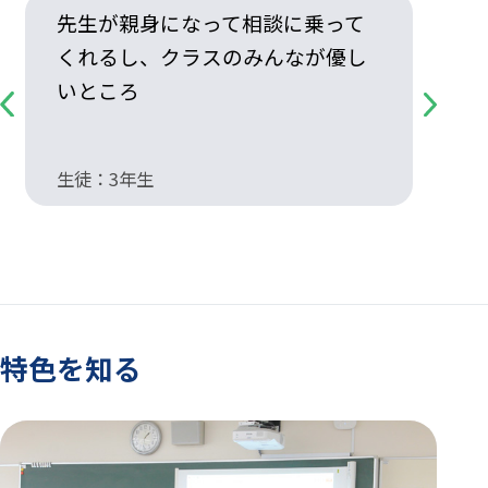
先生が親身になって相談に乗って
くれるし、クラスのみんなが優し
いところ
Previous
Next
生徒：3年生
先
特色を知る