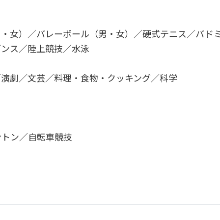
男・女）／バレーボール（男・女）／硬式テニス／バド
ダンス／陸上競技／水泳
／演劇／文芸／料理・食物・クッキング／科学
ントン／自転車競技