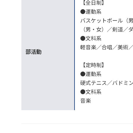
【全日制】
●運動系
バスケットボール（
（男・女）／剣道／
●文科系
軽音楽／合唱／美術
部活動
【定時制】
●運動系
硬式テニス／バドミ
●文科系
音楽