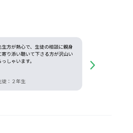
先生方が熱心で、生徒の相談に親身
先輩と後輩と
に寄り添い聴いて下さる方が沢山い
ず、１年生か
らっしゃいます。
がとてもよいで
Next
生徒：２年生
生徒：２年生