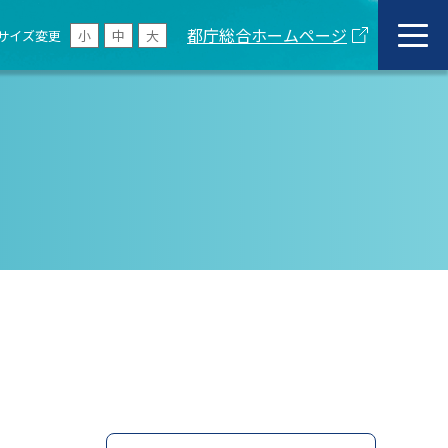
都庁総合ホームページ
サイズ変更
小
中
大