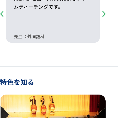
ムティーチングです。
Previous
Next
先生 ：外国語科
先
特色を知る