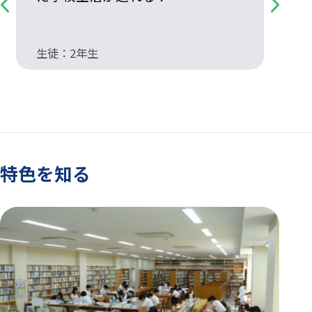
Previous
Next
生徒：2年生
生
特色を知る