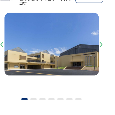
コウ
Previous
Next