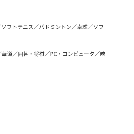
／ソフトテニス／バドミントン／卓球／ソフ
華道／囲碁・将棋／PC・コンピュータ／映