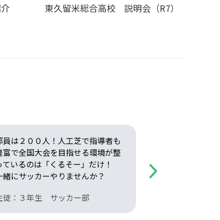
紹介
東久留米総合高校 説明会（R7）
部員は２００人！人工芝で指導者も
助産師（看護
豊富で全国大会を目指せる環境が整
て、他校には
っているのは「くるそー」だけ！
際現場で役立
Next
一緒にサッカーやりませんか？
力的！
生徒：３年生 サッカー部
生徒：３年生