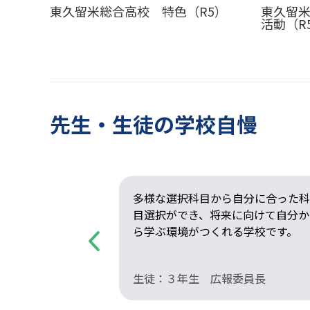
東久留米総合高校 特色（R5）
東久留
活動（R
先生・生徒の学校自慢
ラストレーショ
多様な選択科目から自分に合った科
の完備など設備
目選択ができ、将来に向けて自分か
ら学ぶ環境がつくれる学校です。
Previous
スト部
生徒：３年生 広報委員長