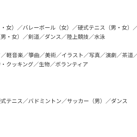
男・女）／バレーボール（女）／硬式テニス（男・女）
（男・女）／剣道／ダンス／陸上競技／水泳
／軽音楽／箏曲／美術／イラスト／写真／演劇／茶道／
物・クッキング／生物／ボランティア
硬式テニス／バドミントン／サッカー（男）／ダンス