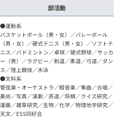
部活動
●運動系
バスケットボール（男・女）／バレーボール
（男・女）／硬式テニス（男・女）／ソフトテ
ニス／バドミントン／卓球／硬式野球／サッカ
ー（男）／ラグビー／剣道／柔道／弓道／ダン
ス／陸上競技／水泳
●文科系
管弦楽・オーケストラ／軽音楽／筝曲／合唱／
美術／写真／演劇／茶道／将棋／クイズ研究／
漫画／雑草研究／生物／化学／物理地学研究／
天文／ESS同好会