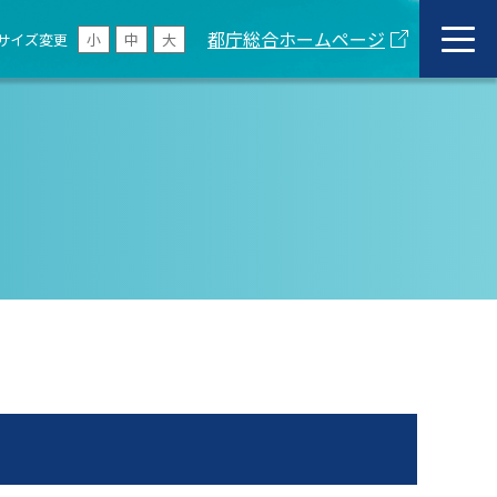
都庁総合ホームページ
サイズ変更
小
中
大