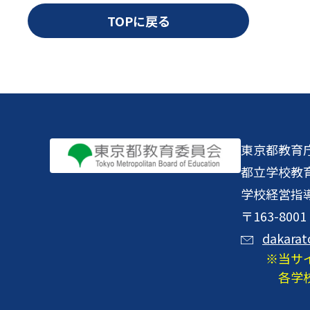
TOPに戻る
東京都教育
都立学校教
学校経営指
〒163-8
dakarat
当サ
各学