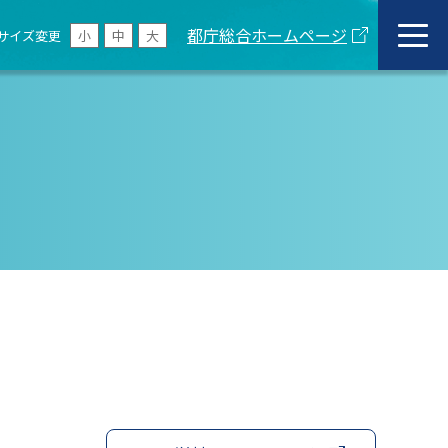
都庁総合ホームページ
サイズ変更
小
中
大