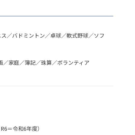
ニス／バドミントン／卓球／軟式野球／ソフ
画／家庭／簿記／珠算／ボランティア
R6＝令和6年度）