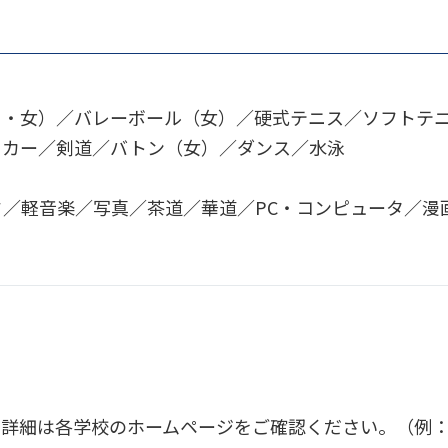
男・女）／バレーボール（女）／硬式テニス／ソフトテ
ッカー／剣道／バトン（女）／ダンス／水泳
／軽音楽／写真／茶道／華道／PC・コンピュータ／漫
詳細は各学校のホームページをご確認ください。（例：