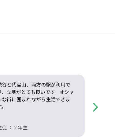
渋谷と代官山、両方の駅が利用で
勉強に不安が
き、立地がとても良いです。オシャ
サポートや勉
レな街に囲まれながら生活できま
に先生に質問
す。
Next
生徒 ：２年生
生徒 ：２年生