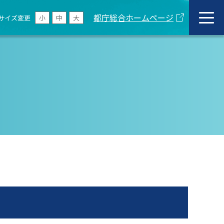
都庁総合ホームページ
サイズ変更
小
中
大