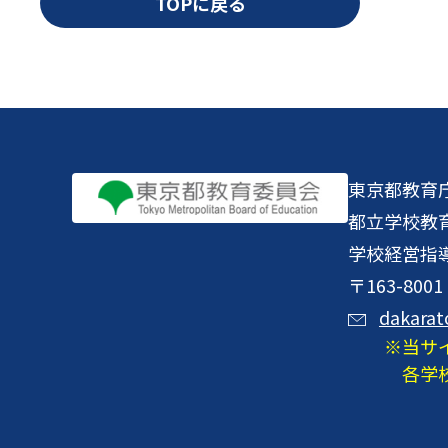
TOPに戻る
東京都教育
都立学校教
学校経営指
〒163-8
dakarat
当サ
各学