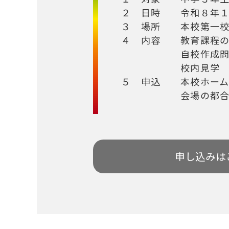
２ 日時 令和８年１
３ 場所 本校第一校
４ 内容 教育課程の
自校作成問題
校内見学
５ 申込 本校ホームペ
会場の都合上、各回
申し込みは