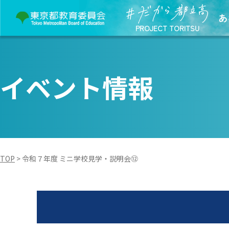
あ
PROJECT TORITSU
イベント情報
TOP
>
令和７年度 ミニ学校見学・説明会⑫