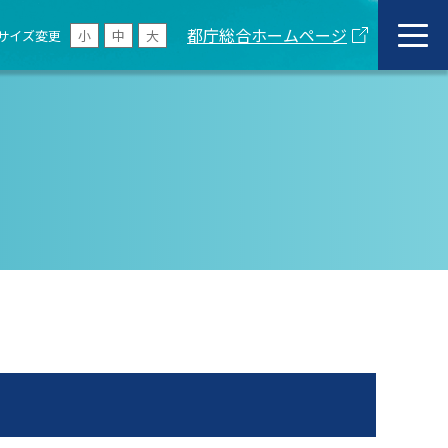
都庁総合ホームページ
サイズ変更
小
中
大