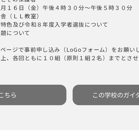
月１６日（金）午後４時３０分～午後５時３０分
舎（ＬＬ教室）
特色及び令和８年度入学者選抜について
について
ージで事前申し込み（LoGoフォーム）をお願い
ともに１０組（原則１組２名）までとさせて
こちら
この学校の
ガイ