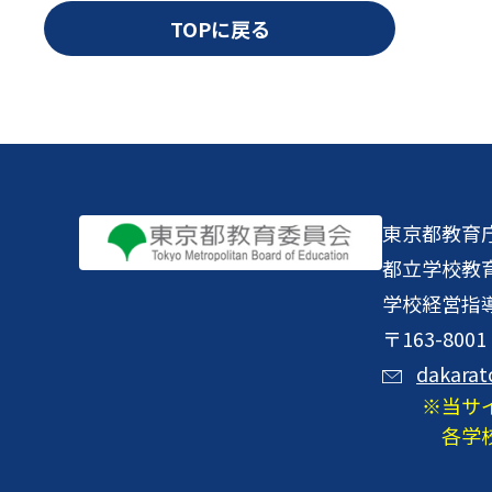
TOPに戻る
東京都教育
都立学校教
学校経営指
〒163-8
dakarat
当サ
各学