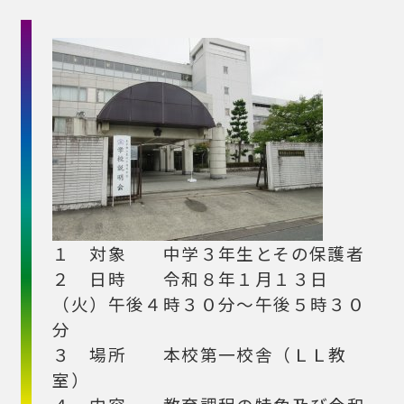
１ 対象 中学３年生とその保護者
２ 日時 令和８年１月１３日
（火）午後４時３０分～午後５時３０
分
３ 場所 本校第一校舎（ＬＬ教
室）