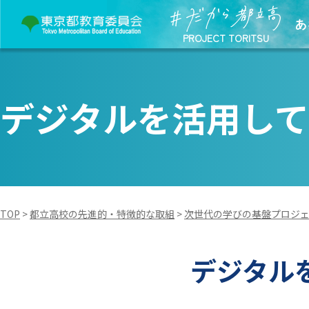
あ
PROJECT TORITSU
デジタルを活用して
TOP
>
都立高校の先進的・特徴的な取組
>
次世代の学びの基盤プロジ
デジタル