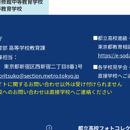
桜修館中等教育学校
等教育学校
都立高校進級
庁
東京都教育相
育部 高等学校教育課
https://e-sod
導担当：
001 東京都新宿区西新宿二丁目8番1号
各学校見学会
oritsuko@section.metro.tokyo.jp
直接学校へご
イトに関するお問い合わせ以外は受け付けられません
校へのお問い合わせは直接学校へご連絡ください
都立高校フォトコレ