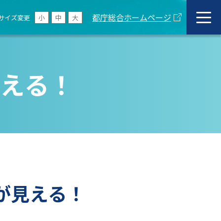
都庁総合ホームページ
サイズ変更
小
中
大
える！
が見える！