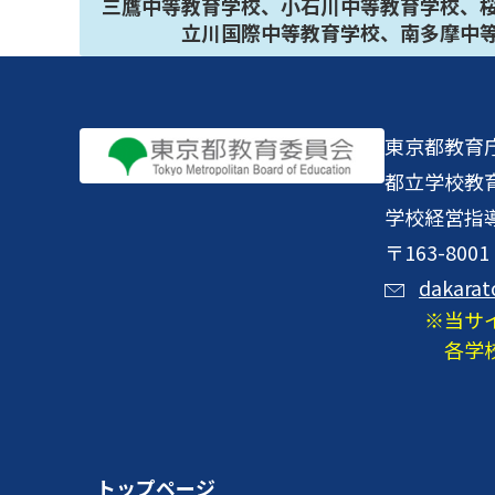
三鷹中等教育学校、小石川中等教育学校、
立川国際中等教育学校、南多摩中
東京都教育
都立学校教
学校経営指
〒163-8
dakarat
当サ
各学
トップページ