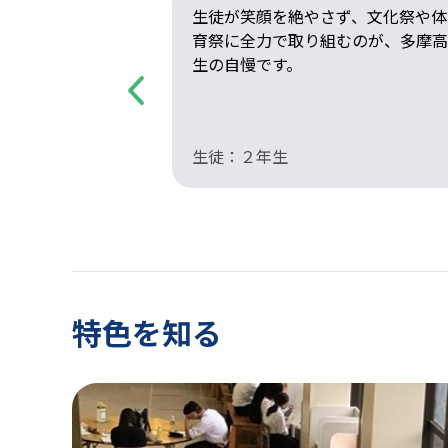
た「野外活動」
生徒が笑顔を絶やさず、文化祭や体
す。部活動頑張
育祭に全力で取り組むのが、多摩高
生の自慢です。
Previous
自転車部・野球
生徒：２年生
特色を知る