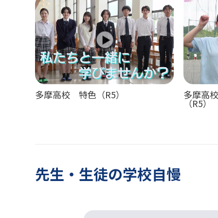
多摩高校 特色（R5）
多摩高
（R5）
先生・生徒の学校自慢