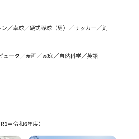
トン／卓球／硬式野球（男）／サッカー／剣
ピュータ／漫画／家庭／自然科学／英語
R6＝令和6年度）