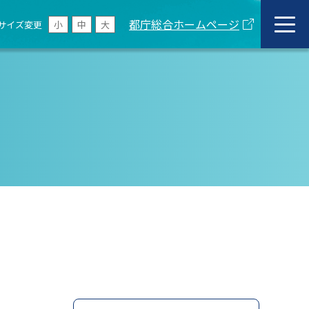
都庁総合ホームページ
サイズ変更
小
中
大