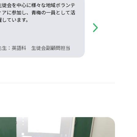
生徒会を中心に様々な地域ボランテ
できるかでき
ィアに参加し、青梅の一員として活
やってみると
躍しています。
先生がたくさ
Next
先生：英語科 生徒会副顧問担当
先生：数学科