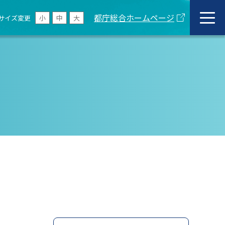
都庁総合ホームページ
サイズ変更
小
中
大