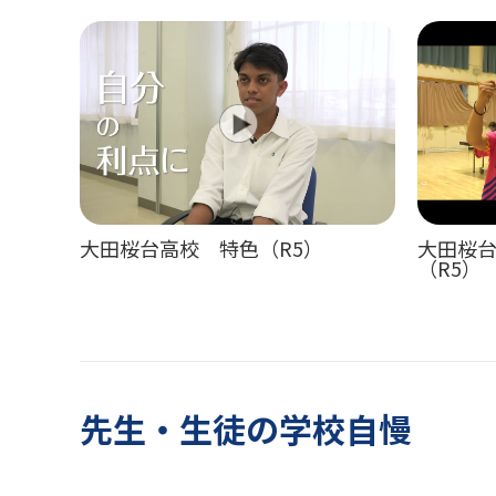
大田桜台高校 特色（R5）
大田桜
（R5）
先生・生徒の学校自慢