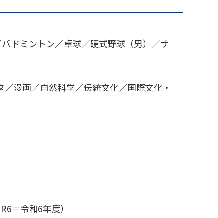
／バドミントン／卓球／硬式野球（男）／サ
タ／漫画／自然科学／伝統文化／国際文化・
R6＝令和6年度）