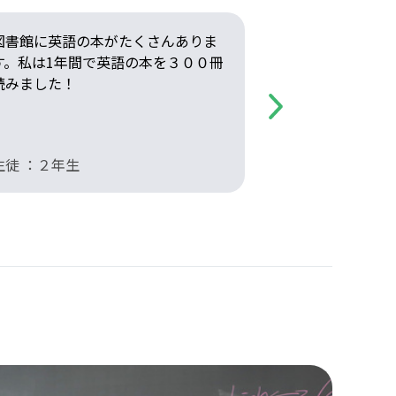
図書館に英語の本がたくさんありま
英語の授業で
す。私は1年間で英語の本を３００冊
ンをたくさん
読みました！
ゼンも堂々と
す。
Next
生徒 ：２年生
生徒 ：２年生