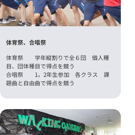
体育祭、合唱祭
体育祭 学年縦割りで全６団 個人種
目、団体種目で得点を競う
合唱祭 1，2年生参加 各クラス 課
題曲と自由曲で得点を競う