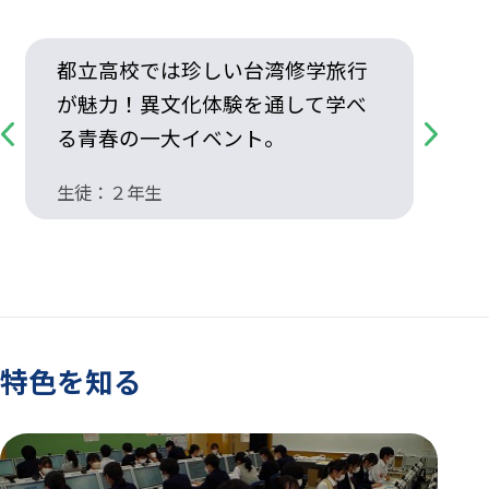
都立高校では珍しい台湾修学旅行
が魅力！異文化体験を通して学べ
る青春の一大イベント。
Previous
Next
生徒：２年生
生
特色を知る