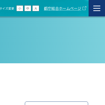
都庁総合ホームページ
サイズ変更
小
中
大