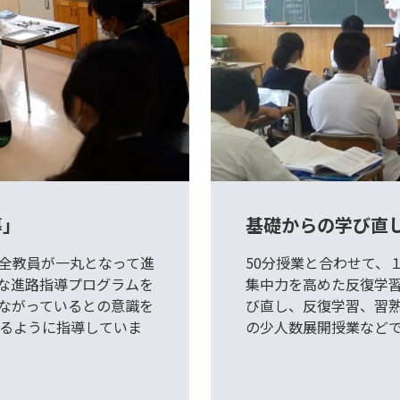
導」
基礎からの学び直
全教員が一丸となって進
50分授業と合わせて、
な進路指導プログラムを
集中力を高めた反復学習
ながっているとの意識を
び直し、反復学習、習
るように指導していま
の少人数展開授業など