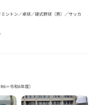
ドミントン／卓球／硬式野球（男）／サッカ
グ
R6＝令和6年度）