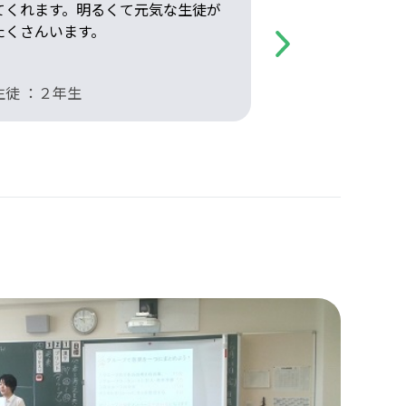
てくれます。明るくて元気な生徒が
でも大丈夫！
たくさんいます。
Next
生徒 ：２年生
生徒 ：２年生