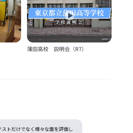
）
蒲田高校 説明会（R7）
テストだけでなく様々な面を評価し
基礎学習重視