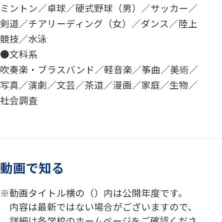
ミントン／卓球／硬式野球（男）／サッカー／
剣道／チアリーディング（女）／ダンス／陸上
競技／水泳
●文科系
吹奏楽・ブラスバンド／軽音楽／筝曲／美術／
写真／演劇／文芸／茶道／漫画／家庭／生物／
社会調査
動画で知る
動画タイトル横の（）内は公開年度です。
内容は最新ではない場合がございますので、
詳細は各学校のホームページをご確認くださ