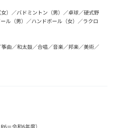
（女）／バドミントン（男）／卓球／硬式野
ボール（男）／ハンドボール（女）／ラクロ
／筝曲／和太鼓／合唱／音楽／邦楽／美術／
R6＝令和6年度）