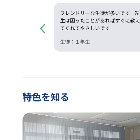
て、マンツーマ
フレンドリーな生徒が多いです。先
ポートをしてい
生は困ったことがあればすぐに教え
ましょう。
てくれてやさしいです。
Previous
 主任
生徒：１年生
特色を知る