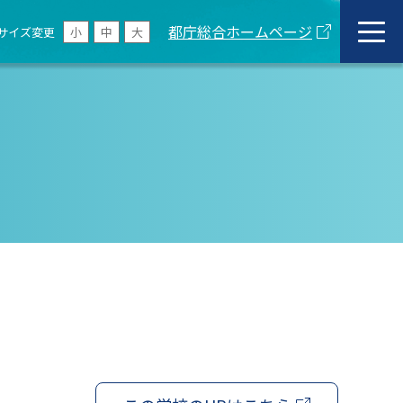
都庁総合ホームページ
サイズ変更
小
中
大