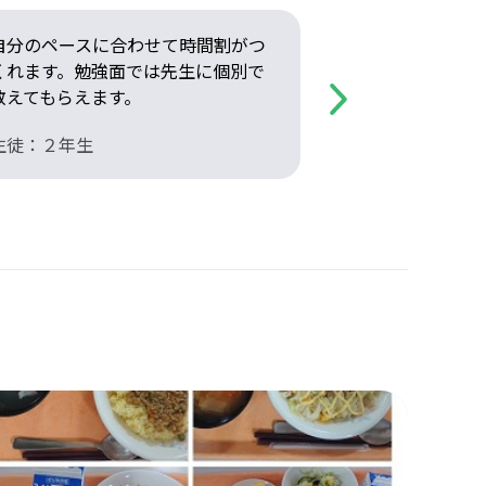
自分のペースに合わせて時間割がつ
ベテランの先
くれます。勉強面では先生に個別で
生も多くてや
教えてもらえます。
活が盛んであ
Next
生徒：２年生
先生：４学年