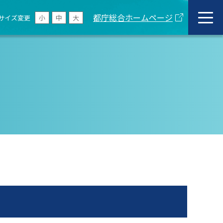
都庁総合ホームページ
サイズ変更
小
中
大