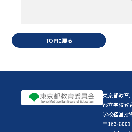
TOPに戻る
東京都教育
都立学校教
学校経営指
〒163-8