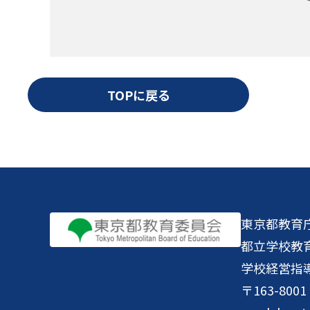
TOPに戻る
東京都教育
都立学校教
学校経営指
〒163-8