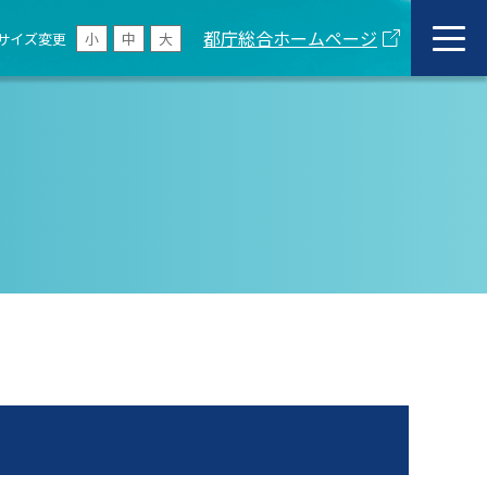
都庁総合ホームページ
サイズ変更
小
中
大