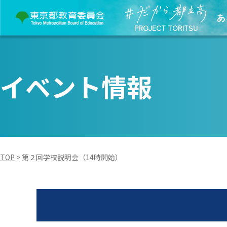
あ
PROJECT TORITSU
イベント情報
TOP
>
第２回学校説明会（14時開始）