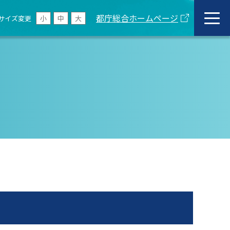
都庁総合ホームページ
サイズ変更
小
中
大