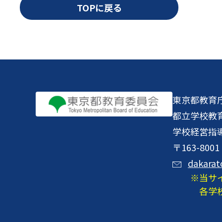
TOPに戻る
東京都教育
都立学校教
学校経営指
〒163-8
dakarat
当サ
各学