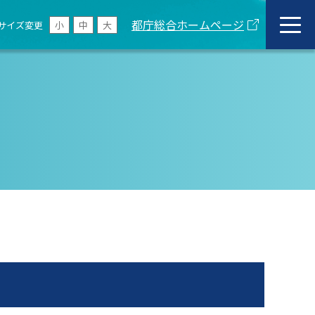
都庁総合ホームページ
サイズ変更
小
中
大