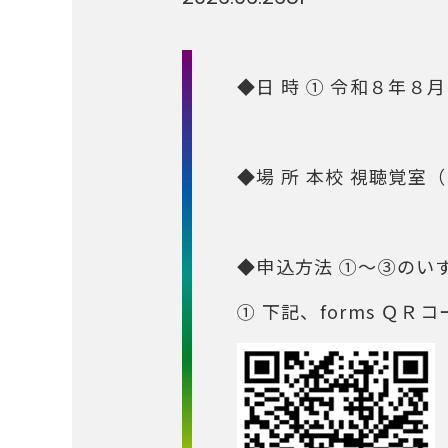
◆日 時 ① 令和８年
◆場 所 本校 視聴覚室
◆申込方法 ①～③のい
① 下記、forms ＱＲコード