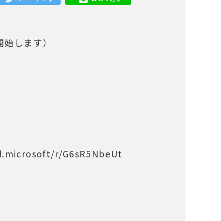
開始します）
crosoft/r/G6sR5NbeUt