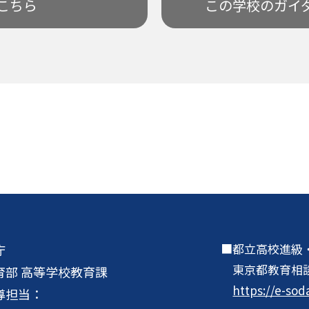
こちら
この学校の
ガイ
都立高校進級
庁
東京都教育相
育部 高等学校教育課
https://e-sod
導担当：