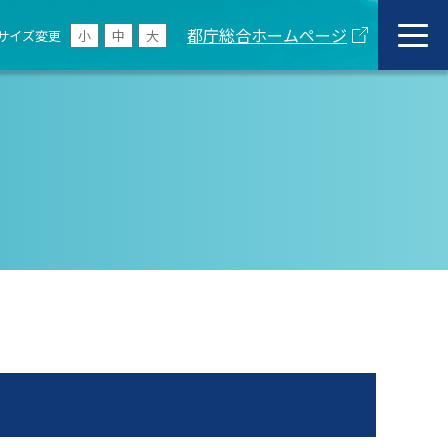
都庁総合ホームページ
サイズ変更
小
中
大