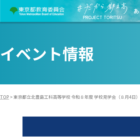
あ
PROJECT TORITSU
イベント情報
TOP
>
東京都立北豊島工科高等学校 令和８年度 学校見学会（８月4日