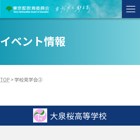
イベント情報
TOP
>
学校見学会②
大泉桜高等学校