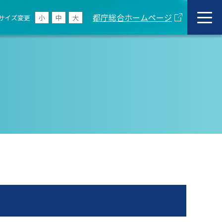
都庁総合ホームページ
サイズ変更
小
中
大