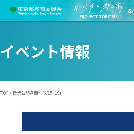
あ
PROJECT TORITSU
イベント情報
TOP
>
授業公開週間④(6/15~19)