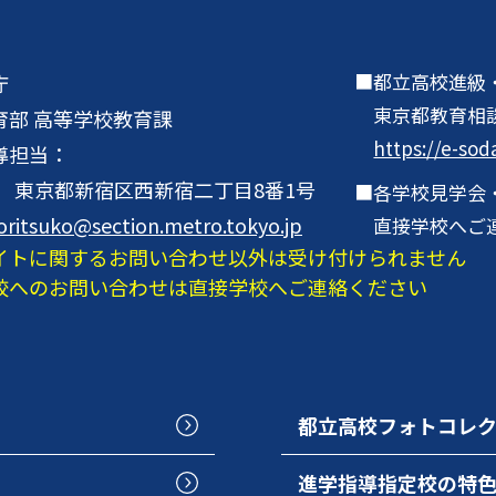
都立高校進級
庁
東京都教育相
育部 高等学校教育課
https://e-sod
導担当：
001 東京都新宿区西新宿二丁目8番1号
各学校見学会
oritsuko@section.metro.tokyo.jp
直接学校へご
イトに関するお問い合わせ以外は受け付けられません
校へのお問い合わせは直接学校へご連絡ください
都立高校フォトコレ
進学指導指定校の特