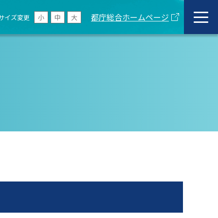
都庁総合ホームページ
サイズ変更
小
中
大