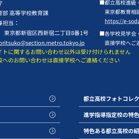
都立高校進級
庁
東京都教育相
育部 高等学校教育課
https://e-sod
導担当：
001 東京都新宿区西新宿二丁目8番1号
各学校見学会
oritsuko@section.metro.tokyo.jp
直接学校へご
イトに関するお問い合わせ以外は受け付けられません
校へのお問い合わせは直接学校へご連絡ください
都立高校フォトコレ
進学指導指定校の特
特色ある都立高校の