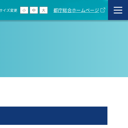
都庁総合ホームページ
サイズ変更
小
中
大