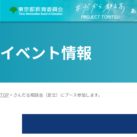
あ
PROJECT TORITSU
イベント情報
TOP
>
さんだる相談会（足立）にブース参加します。