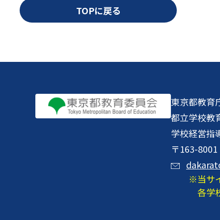
TOPに戻る
東京都教育
都立学校教
学校経営指
〒163-8
dakarat
当サ
各学