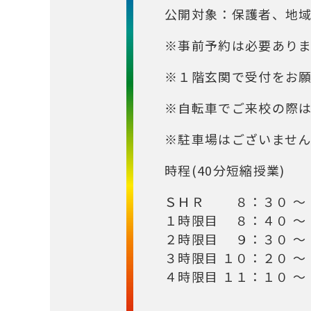
公開対象：保護者、地
※事前予約は必要あり
※１階玄関で受付をお
※自転車でご来校の際
※駐車場はございませ
時程(40分短縮授業)
ＳＨＲ ８：３０ ～
１時限目 ８：４０ ～
２時限目 ９：３０ ～
３時限目 １０：２０ ～
４時限目 １１：１０ ～