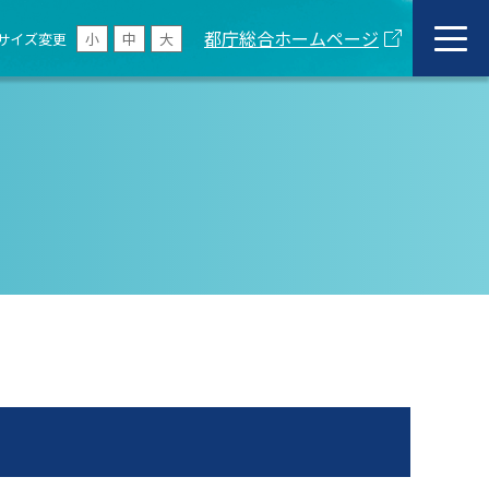
都庁総合ホームページ
サイズ変更
小
中
大