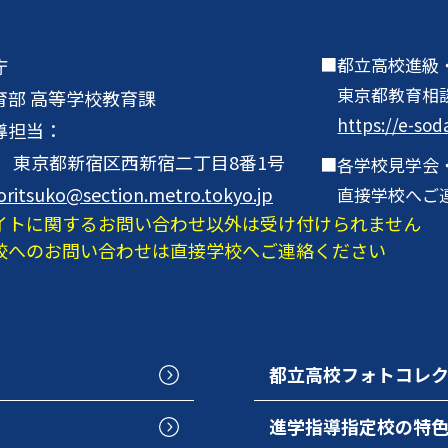
都立高校進級
庁
東京都教育相
育部 高等学校教育課
https://e-sod
導担当：
001 東京都新宿区西新宿二丁目8番1号
各学校見学会
oritsuko@section.metro.tokyo.jp
直接学校へご
イトに関するお問い合わせ以外は受け付けられません
校へのお問い合わせは直接学校へご連絡ください
都立高校フォトコレ
進学指導指定校の特