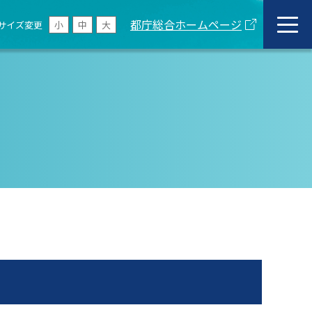
都庁総合ホームページ
サイズ変更
小
中
大