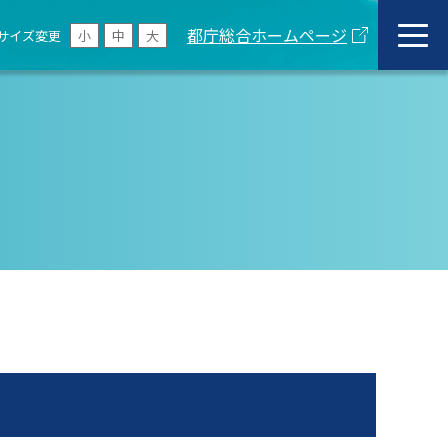
都庁総合ホームページ
サイズ変更
小
中
大