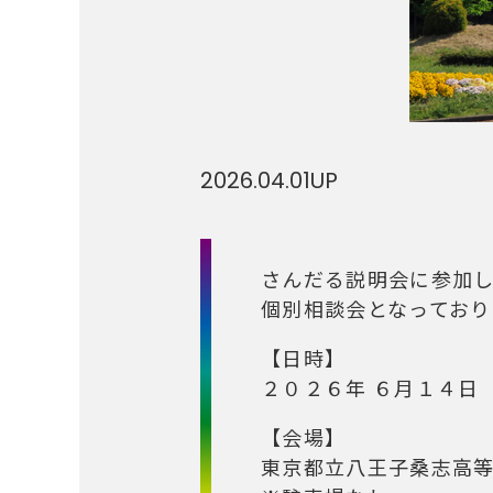
2026.04.01
UP
さんだる説明会に参加
個別相談会となってお
【日時】
２０２６年 ６月１４日
【会場】
東京都立八王子桑志高