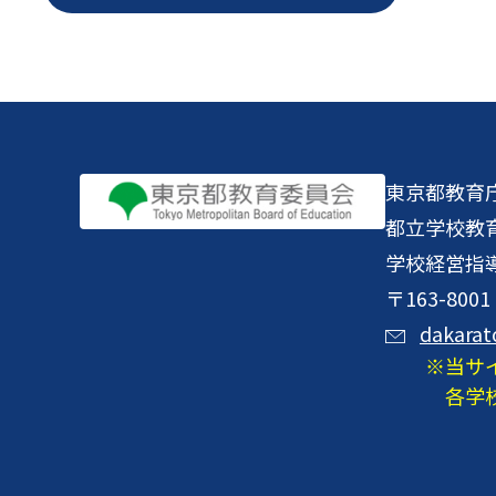
東京都教育
都立学校教
学校経営指
〒163-8
dakarat
当サ
各学