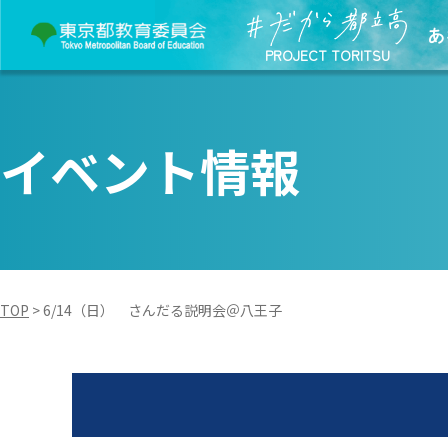
あ
PROJECT TORITSU
イベント情報
TOP
>
6/14（日） さんだる説明会＠八王子