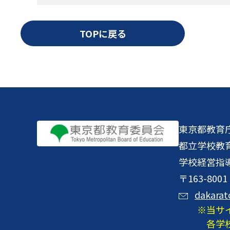
TOPに戻る
東京都教育
都立学校教
学校経営指
〒163-8
dakarat
当サ
各学