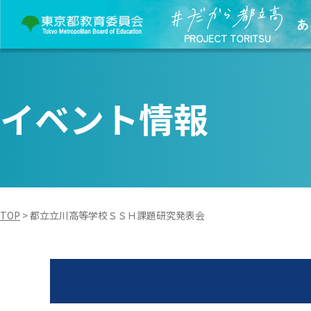
あ
PROJECT TORITSU
イベント情報
TOP
>
都立立川高等学校ＳＳＨ課題研究発表会