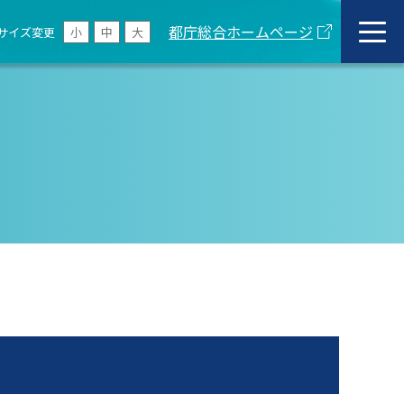
都庁総合ホームページ
サイズ変更
小
中
大