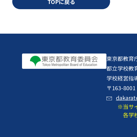
TOPに戻る
東京都教育
都立学校教
学校経営指
〒163-8
dakarat
当サ
各学