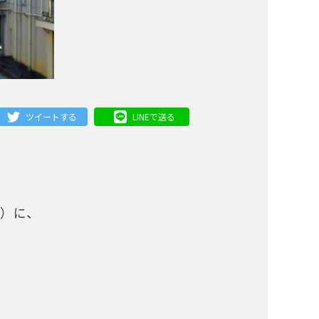
ツイートする
LINEで送る
土）に、