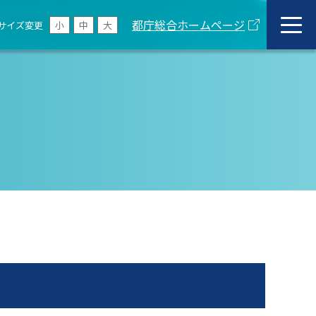
都庁総合ホームページ
サイズ変更
小
中
大