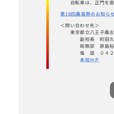
自転車は、正門を直進
第18回桑高祭のお知ら
＜問い合
東京都立八王子桑
副校長 町田久美
総務部 
電 話 ０４２（
本校ＨＰ