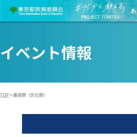
あ
PROJECT TORITSU
イベント情報
TOP
>
桑高祭（文化祭）