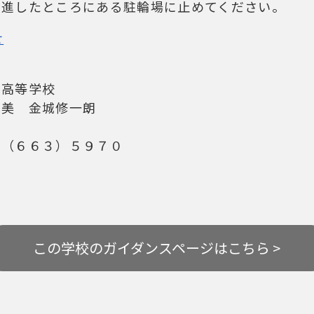
したところにある駐輪場に止めてください。
せ
わせ先＞
志高等学校
 金城修一朗
原島裕
６６３）５９７０
この学校の
ガイダンスページはこちら >