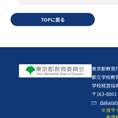
TOPに戻る
東京都教育
都立学校教
学校経営指
〒163-8
dakarat
当サ
各学