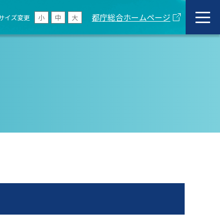
都庁総合ホームページ
サイズ変更
小
中
大