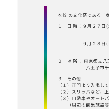
本校 の文化祭である「
１ 日 時：９月２７日(
９月２８日(日) 全
一般
２ 場 所： 東京都立
八王子市千人町
３ その他
（１）正門より入場し
（２）スリッパなど、
（３）自動車やオート
（周辺の商業施設等