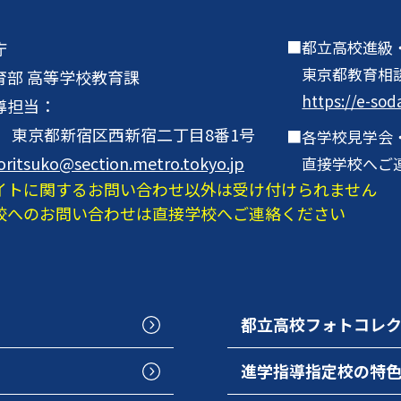
都立高校進級
庁
東京都教育相
育部 高等学校教育課
https://e-sod
導担当：
001 東京都新宿区西新宿二丁目8番1号
各学校見学会
oritsuko@section.metro.tokyo.jp
直接学校へご
イトに関するお問い合わせ以外は受け付けられません
校へのお問い合わせは直接学校へご連絡ください
都立高校フォトコレ
進学指導指定校の特