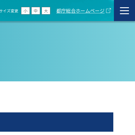
都庁総合ホームページ
サイズ変更
小
中
大