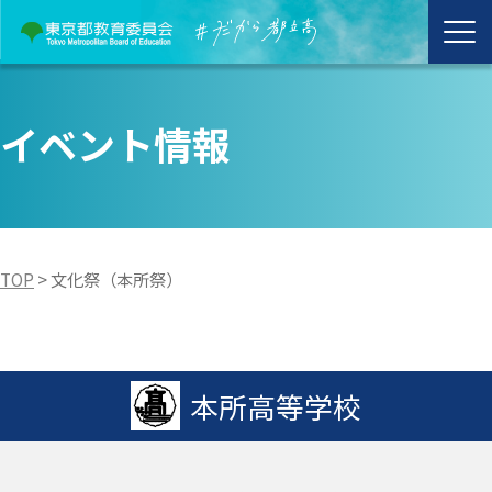
イベント情報
TOP
>
文化祭（本所祭）
本所高等学校