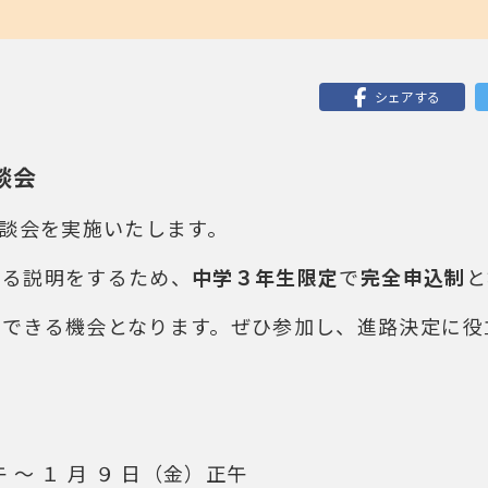
シェアする
談会
相談会を実施いたします。
する説明をするため、
中学３年生限定
で
完全申込制
と
ができる機会となります。ぜひ参加し、進路決定に役
 ～ １ 月 ９ 日（金）正午