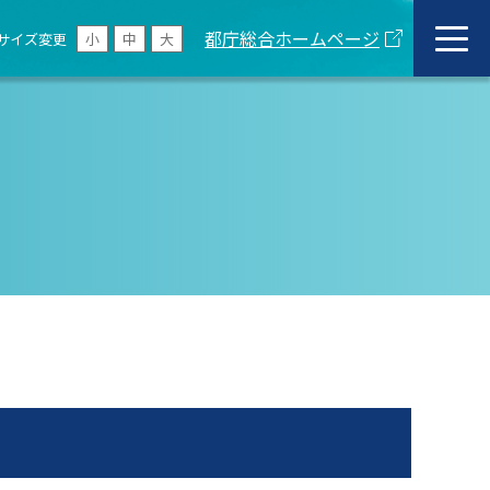
都庁総合ホームページ
サイズ変更
小
中
大