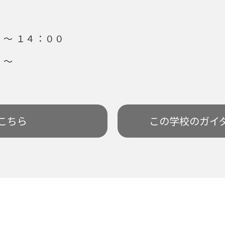
～ １４：００
 ～
こちら
この学校の
ガイ