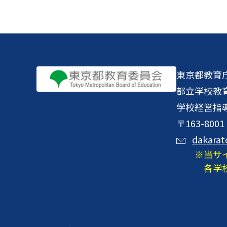
東京都教育
都立学校教
学校経営指
〒163-8
dakarat
当サ
各学