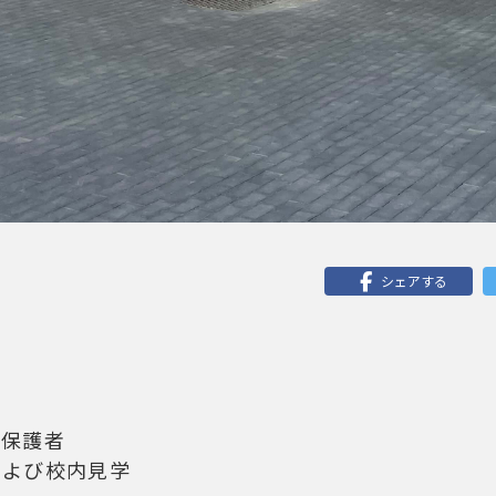
シェアする
）
の保護者
および校内見学