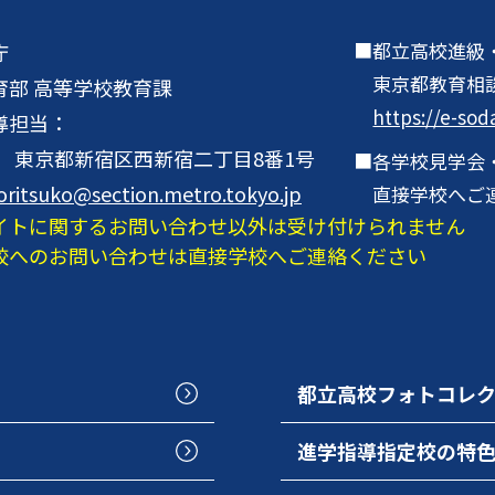
都立高校進級
庁
東京都教育相
育部 高等学校教育課
https://e-sod
導担当：
001 東京都新宿区西新宿二丁目8番1号
各学校見学会
oritsuko@section.metro.tokyo.jp
直接学校へご
イトに関するお問い合わせ以外は受け付けられません
校へのお問い合わせは直接学校へご連絡ください
都立高校フォトコレ
進学指導指定校の特