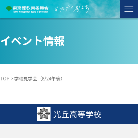
イベント情報
TOP
>
学校見学会（8/24午後）
光丘高等学校