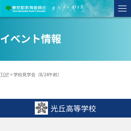
イベント情報
TOP
>
学校見学会（8/24午前）
光丘高等学校