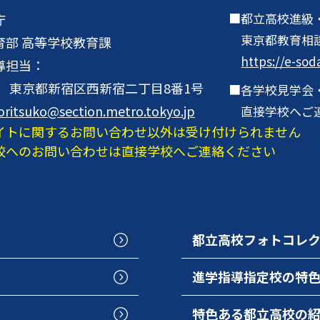
都立高校進級
庁
東京都教育相
育部 高等学校教育課
https://e-sod
導担当：
001 東京都新宿区西新宿二丁目8番1号
各学校見学会
oritsuko@section.metro.tokyo.jp
直接学校へご
イトに関するお問い合わせ以外は受け付けられません
校へのお問い合わせは直接学校へご連絡ください
都立高校フォトコレ
進学指導指定校の特
特色ある都立高校の