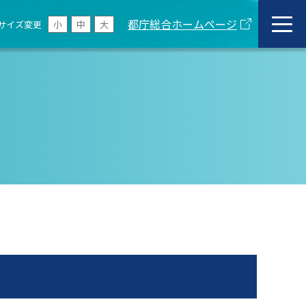
都庁総合ホームページ
サイズ変更
小
中
大