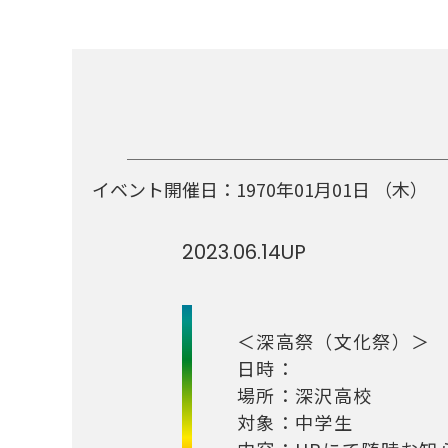
イベント開催日：
1970年01月01日
（木）
2023.06.14
UP
＜深高祭（文化祭）＞
日時：
場所：深沢高校
対象：中学生