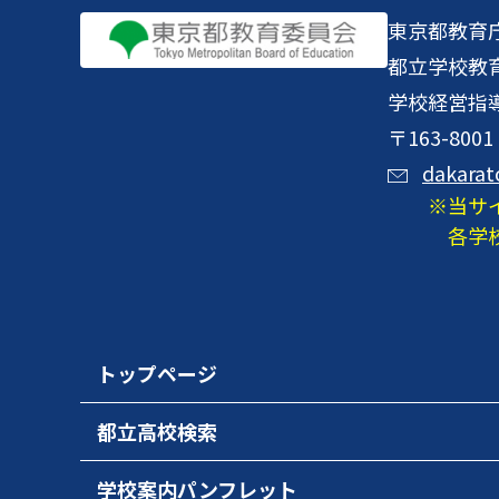
東京都教育
都立学校教
学校経営指
〒163-8
dakarat
当サ
各学
トップページ
都立高校検索
学校案内パンフレット